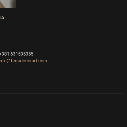
la
Ask TerraDecor Team
You are just one step away from the
perfect design, based on your idea.
+381 631535355
info@terradecorart.com