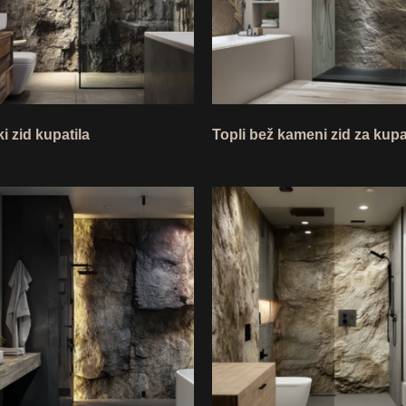
i zid kupatila
Topli bež kameni zid za kupa