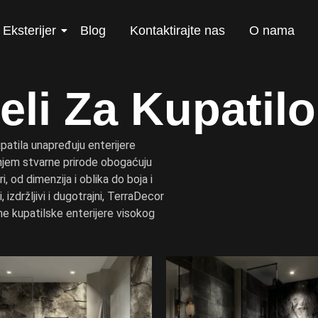
Eksterijer
Blog
Kontaktirajte nas
O nama
eli Za Kupatilo
upatila unapređuju enterijere
anjem stvarne prirode obogaćuju
 od dimenzija i oblika do boja i
, izdržljivi i dugotrajni, TerraDecor
ne kupatilske enterijere visokog