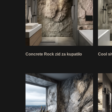
Concrete Rock zid za kupatilo
Cool si