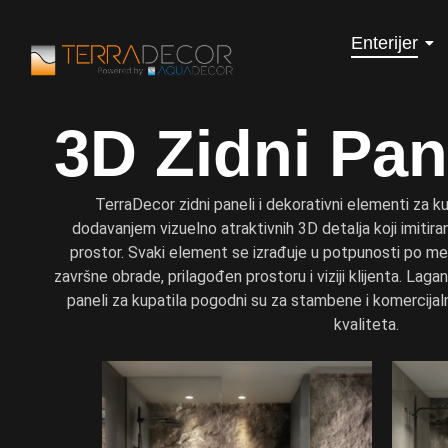
Enterijer
3D Zidni Pan
TerraDecor zidni paneli i dekorativni elementi za k
dodavanjem vizuelno atraktivnih 3D detalja koji imitir
prostor. Svaki element se izrađuje u potpunosti po meri,
završne obrade, prilagođen prostoru i viziji klijenta. Lagani
paneli za kupatila pogodni su za stambene i komercijal
kvaliteta.