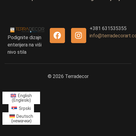
+381 631535355
info@terradecorart.
Podignite dizajn
enterijera na viši
nivo stila
© 2026 Terradecor
English
(
Engleski
)
Srpski
Deutsch
(
немачки
)