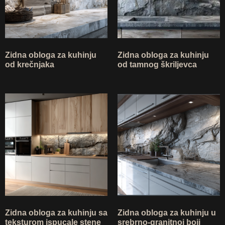
Zidna obloga za kuhinju
Zidna obloga za kuhinju
od krečnjaka
od tamnog škriljevca
Zidna obloga za kuhinju sa
Zidna obloga za kuhinju u
teksturom ispucale stene
srebrno-granitnoj boji