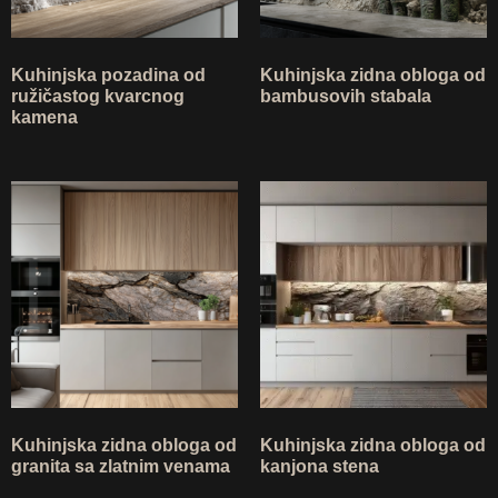
Kuhinjska pozadina od
Kuhinjska zidna obloga od
ružičastog kvarcnog
bambusovih stabala
kamena
Ask TerraDecor Team
You are just one step away from the perfect design,
Kuhinjska zidna obloga od
Kuhinjska zidna obloga od
based on your idea.
granita sa zlatnim venama
kanjona stena