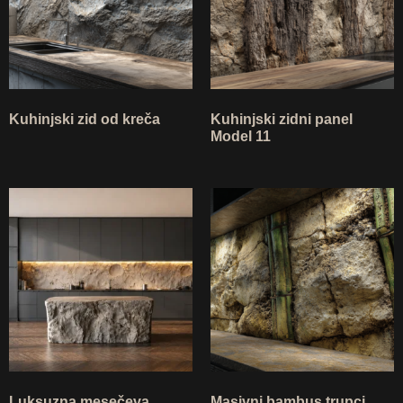
Kuhinjski zid od kreča
Kuhinjski zidni panel
Model 11
Luksuzna mesečeva
Masivni bambus trupci