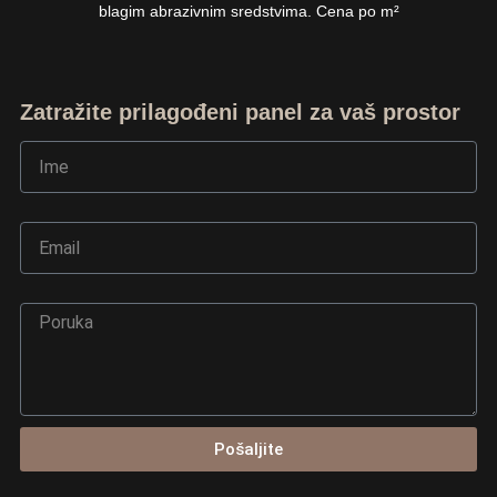
blagim abrazivnim sredstvima. Cena po m²
Zatražite prilagođeni panel za vaš prostor
Ime
Email
Poruka
Ask TerraDecor Team
You are just one step away from the perfect design,
Pošaljite
based on your idea.