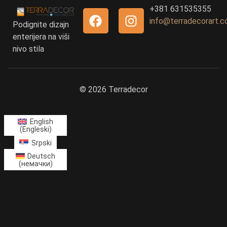
+381 631535355
info@terradecorart.
Podignite dizajn
enterijera na viši
nivo stila
© 2026 Terradecor
English
(
Engleski
)
Srpski
Deutsch
(
немачки
)