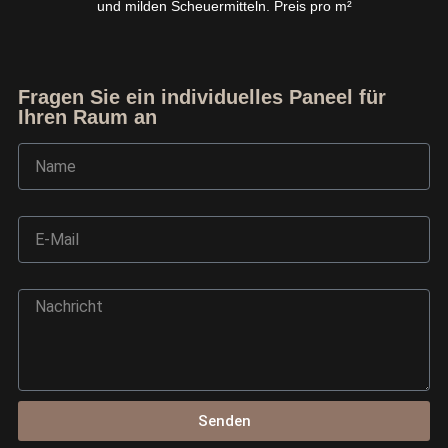
und milden Scheuermitteln. Preis pro m²
Fragen Sie ein individuelles Paneel für
Ihren Raum an
Name
E-Mail
Nachricht
Ask TerraDecor Team
You are just one step away from the perfect design,
based on your idea.
Senden