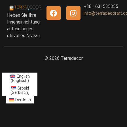
+381 631535355
info@terradecorart.
Heben Sie Ihre
Inneneinrichtung
auf ein neues
stilvolles Niveau
© 2026 Terradecor
English
(
Englisch
)
Srpski
(
Serbisch
)
Deutsch