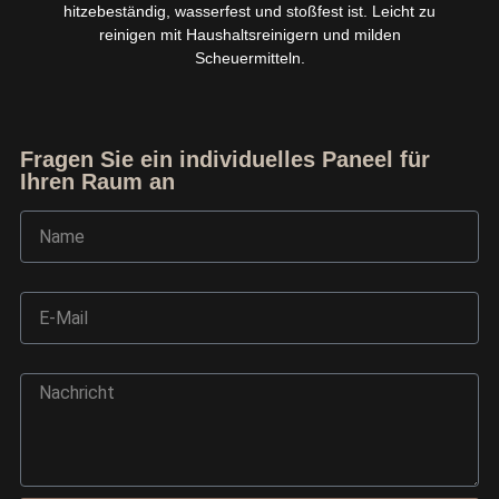
hitzebeständig, wasserfest und stoßfest ist. Leicht zu
reinigen mit Haushaltsreinigern und milden
Scheuermitteln.
Fragen Sie ein individuelles Paneel für
Ihren Raum an
Name
E-Mail
Ask TerraDecor Team
Nachricht
You are just one step away from the perfect design,
based on your idea.