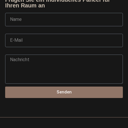
Ihren Raum an
Name
E-Mail
Nachricht
Ask TerraDecor Team
Senden
You are just one step away from the perfect design,
based on your idea.