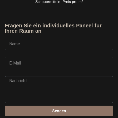
Scheuermitteln. Preis pro m²
Fragen Sie ein individuelles Paneel für
Ihren Raum an
Name
E-Mail
Nachricht
Ask TerraDecor Team
You are just one step away from the perfect design,
based on your idea.
Senden