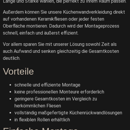
Länge und Stärke wählen, die perfekt zu Ihrem Raum passen.
Außerdem können Sie unsere Küchenwandverkleidung direkt
auf vorhandenen Keramikfliesen oder jeder festen
Oberfläche montieren. Dadurch wird der Montageprozess
schnell, einfach und äußerst effizient.
Vor allem sparen Sie mit unserer Lösung sowohl Zeit als
auch Aufwand und senken gleichzeitig die Gesamtkosten
deutlich.
Vorteile
schnelle und effiziente Montage
keine professionellen Monteure erforderlich
geringere Gesamtkosten im Vergleich zu
Ask TerraDecor Team
herkömmlichen Fliesen
vollständig maßgefertigte Küchenrückwandlösungen
You are just one step away from the perfect design,
in flexiblen Rollen erhältlich
based on your idea.